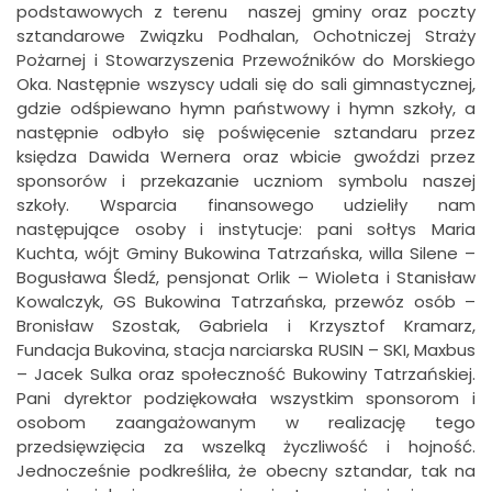
podstawowych z terenu naszej gminy oraz poczty
sztandarowe Związku Podhalan, Ochotniczej Straży
Pożarnej i Stowarzyszenia Przewoźników do Morskiego
Oka. Następnie wszyscy udali się do sali gimnastycznej,
gdzie odśpiewano hymn państwowy i hymn szkoły, a
następnie odbyło się poświęcenie sztandaru przez
księdza Dawida Wernera oraz wbicie gwoździ przez
sponsorów i przekazanie uczniom symbolu naszej
szkoły. Wsparcia finansowego udzieliły nam
następujące osoby i instytucje: pani sołtys Maria
Kuchta, wójt Gminy Bukowina Tatrzańska, willa Silene –
Bogusława Śledź, pensjonat Orlik – Wioleta i Stanisław
Kowalczyk, GS Bukowina Tatrzańska, przewóz osób –
Bronisław Szostak, Gabriela i Krzysztof Kramarz,
Fundacja Bukovina, stacja narciarska RUSIN – SKI, Maxbus
– Jacek Sulka oraz społeczność Bukowiny Tatrzańskiej.
Pani dyrektor podziękowała wszystkim sponsorom i
osobom zaangażowanym w realizację tego
przedsięwzięcia za wszelką życzliwość i hojność.
Jednocześnie podkreśliła, że obecny sztandar, tak na