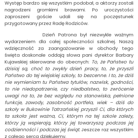
Występ bardzo się wszystkim podobał, a aktorzy zostali
nagrodzeni gromkimi brawami. Po uroczystości
zaproszeni goście udali się na poczęstunek
przygotowany przez Radę Rodziców.
Dzień Patrona był niezwykle ważnym
wydarzeniem dla całej społeczności szkolnej. Naszą
wdzięczność za zaangażowanie w obchody tego
święta doskonale oddają słowa pani dyrektor Barbary
Kujawskiej skierowane do obecnych:
To, że Państwo tu
dzisiaj są, choć to zwykły dzień pracy, to, że przyszli
Państwo do tej wiejskiej szkoły, to bezcenne. I to, że dziś
nie wymieniam tu Państwa tytułów, nazwisk, godności,
to nie niedopatrzenie, czy niedbalstwo, to zwrócenie
uwagi na to, że bez względu na stanowiska, pełnione
funkcje, zawody, zasobność portfela, wiek – dziś do
szkoły w Bukowinie Tatrzańskiej przyszli Ci, dla których
ta szkoła jest ważna, Ci, którym na tej szkole zależy,
którzy ją wspierają, którzy jej towarzyszą podczas jej
codzienności i podczas jej świąt.
Jeszcze raz wszystkim
z całego serca dziękujemy.