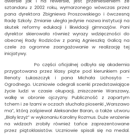
awersie jak i na rewersie, jest przeniesieniem ze
sztandaru z 2002 roku, wymarzonego wówczas przez
pana dyrektora Zbigniewa Proszowskiego i ówczesną
Radę Szkoły. Zmianie uległa jedynie nazwa instytucji na
skutek reformy edukacji i likwidacji gimnazjów. Pani
dyrektor skierowała również wyrazy wdzięczności do
obecnej Rady Rodziców z panią Agnieszką Galicą na
czele za ogromne zaangażowanie w realizację tej
inicjatywy.
Po części oficjalnej odbyła się akademia
przygotowana przez klasy piąte pod kierunkiem pani
Renaty Łukaszczyk i pana Michała Lichosyta –
Ogrodnego. Uczniowie odegrali scenki przedstawiające
życie ludzi w czasie okupacji, zniszczenie Warszawy,
walkę w obronie ojczyzny. Publiczność z zapartym
tchem i ze łzami w oczach słuchała piosenki „Warszawo
ma”, którą zaśpiewał Aleksander Baran, a także utworu
„Biały krzyż” w wykonaniu Karoliny Rozmus. Duże wrażenie
na widzach zrobiły również tańce zaprezentowane
przez piątoklasistów. Uczniowie spisali się na medal.