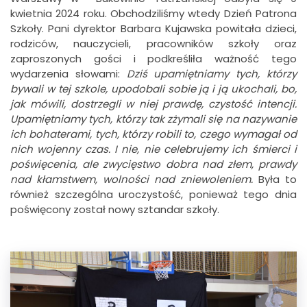
kwietnia 2024 roku. Obchodziliśmy wtedy Dzień Patrona
Szkoły. Pani dyrektor Barbara Kujawska powitała dzieci,
rodziców, nauczycieli, pracowników szkoły oraz
zaproszonych gości i podkreśliła ważność tego
wydarzenia słowami:
Dziś upamiętniamy tych, którzy
bywali w tej szkole, upodobali sobie ją i ją ukochali, bo,
jak mówili, dostrzegli w niej prawdę, czystość intencji.
Upamiętniamy tych, którzy tak zżymali się na nazywanie
ich bohaterami, tych, którzy robili to, czego wymagał od
nich wojenny czas. I nie, nie celebrujemy ich śmierci i
poświęcenia, ale zwycięstwo dobra nad złem, prawdy
nad kłamstwem, wolności nad zniewoleniem.
Była to
również szczególna uroczystość, ponieważ tego dnia
poświęcony został nowy sztandar szkoły.