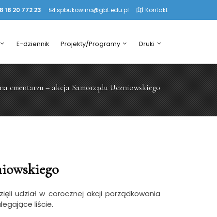
8 18 20 772 23
spbukowina@gbt.edu.pl
Kontakt
E-dziennik
Projekty/Programy
Druki
 na cmentarzu – akcja Samorządu Uczniowskiego
niowskiego
li udział w corocznej akcji porządkowania
gające liście.