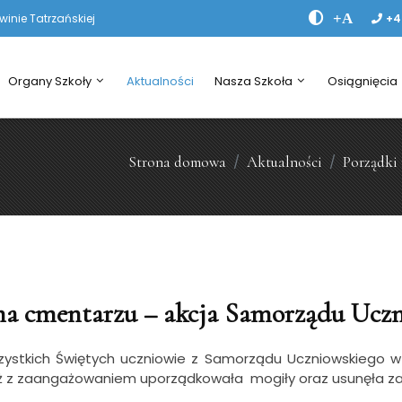
+A
nie Tatrzańskiej
+4
Organy Szkoły
Aktualności
Nasza Szkoła
Osiągnięcia
Strona domowa
Aktualności
Porządki
na cmentarzu – akcja Samorządu Ucz
tkich Świętych uczniowie z Samorządu Uczniowskiego wzię
 z zaangażowaniem uporządkowała mogiły oraz usunęła zale