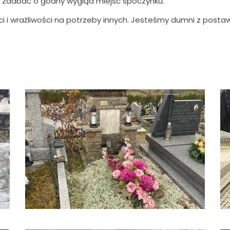
i zadbać o godny wygląd miejsc spoczynku.
 i wrażliwości na potrzeby innych. Jesteśmy dumni z posta