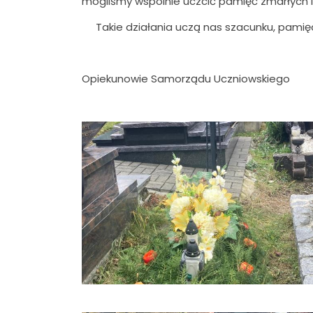
mogliśmy wspólnie uczcić pamięć zmarłych 
Takie działania uczą nas szacunku, pamięci
Opiekunowie Samorządu Uczniowskiego