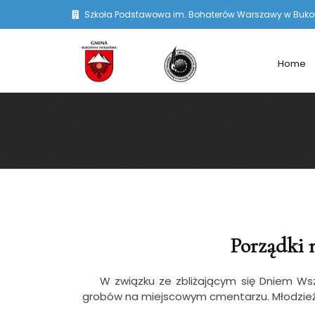
Szkoła Podstawowa im. Bohaterów Warszawy w Bukowi
Home
Porządki 
W związku ze zbliżającym się Dniem Wszys
grobów na miejscowym cmentarzu. Młodzież