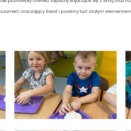
etliki poznawały również zapachy kojarzące się z zimą oraz ró
 rozumieć otaczający świat i powinny być stałym elementem