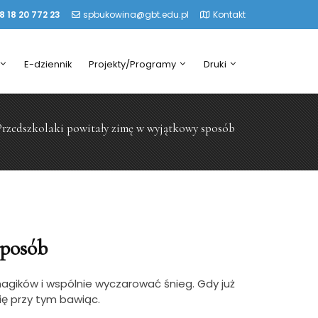
8 18 20 772 23
spbukowina@gbt.edu.pl
Kontakt
E-dziennik
Projekty/Programy
Druki
Przedszkolaki powitały zimę w wyjątkowy sposób
sposób
agików i wspólnie wyczarować śnieg. Gdy już
się przy tym bawiąc.