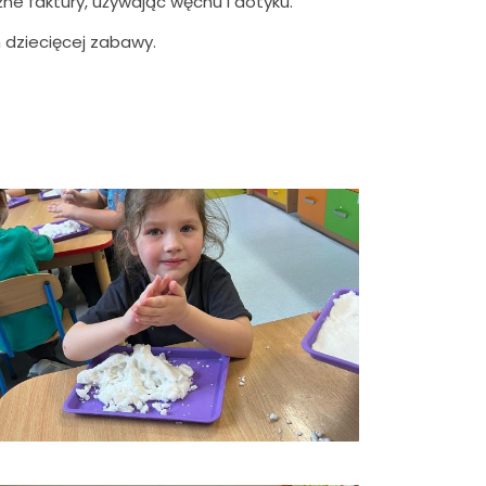
żne faktury, używając węchu i dotyku.
 dziecięcej zabawy.