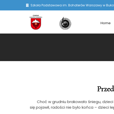
Szkoła Podstawowa im. Bohaterów Warszawy w Bukowi
Home
Przed
Choć w grudniu brakowało śniegu, dzieci ni
się pojawił, radości nie było końca – dzieci l