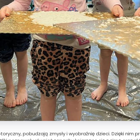
czny, pobudzają zmysły i wyobraźnię dzieci. Dzięki nim pr