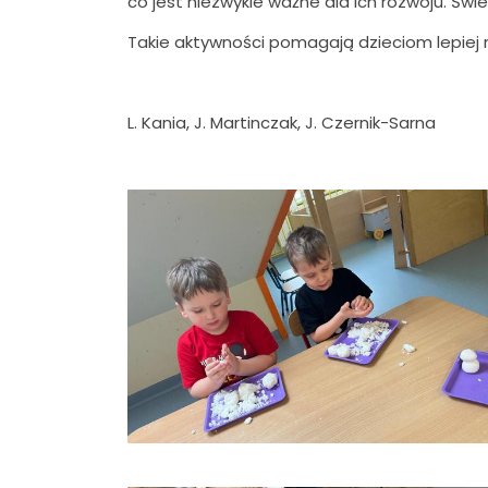
co jest niezwykle ważne dla ich rozwoju. Świ
Takie aktywności pomagają dzieciom lepiej
L. Kania, J. Martinczak, J. Czernik-Sarna