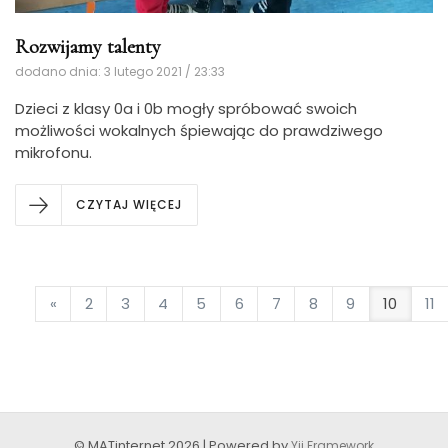
Rozwijamy talenty
dodano dnia: 3 lutego 2021 / 23:33
Dzieci z klasy 0a i 0b mogły spróbować swoich
możliwości wokalnych śpiewając do prawdziwego
mikrofonu.
CZYTAJ WIĘCEJ
«
2
3
4
5
6
7
8
9
10
11
© MATinternet 2026 | Powered by
Yii Framework