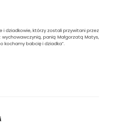
e i dziadkowie, którzy zostali przywitani przez
 z wychowawczynią, panią Małgorzatą Matys,
co kochamy babcię i dziadka”.
i