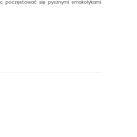
óc poczęstować się pysznymi smakołykami