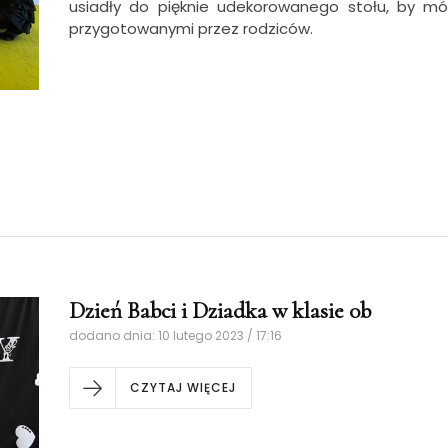
usiadły do pięknie udekorowanego stołu, by m
przygotowanymi przez rodziców.
Dzień Babci i Dziadka w klasie 0b
dodano dnia: 10 lutego 2023 / 17:16
CZYTAJ WIĘCEJ