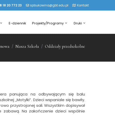
8 18 20 772 23
spbukowina@gbt.edu.pl
Kontakt
E-dziennik
Projekty/Programy
Druki
omowa
Nasza Szkoła
Oddziały przedszkolne
fera panująca na odbywającym się balu
lnej „Motylki”. Dzieci wspaniale się bawiły.
orowo przystrojonej sali. Wszystkim dopisywał
ne zabawą. Na zakończenie dzieci wspólnie