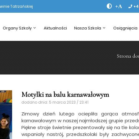
+A
nie Tatrzańskiej
+4
Organy Szkoły
Aktualności
Nasza Szkoła
Osiągnięcia
Strona d
Motylki na balu karnawałowym
dodano dnia: 5 marca 2023 / 23:41
Zimowy dzień lutego ociepliła gorąca atmos
karnawałowym w naszej najmłodszej grupie przedszko
Piękne stroje świetnie prezentowały się na tle kol
wspaniały nastrój, przedszkolaki były zachwyco